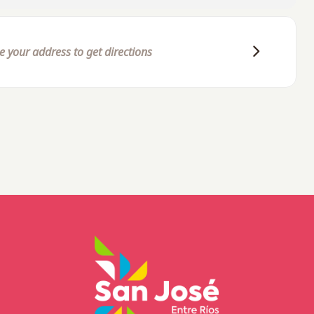
quizadesanjose
rquizasj/
49, Villa San José, Entre Ríos.