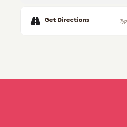
Venta exclusivamente en boletería
Get Directions
SEGUINOS EN REDES SOCIALES
Fan Page:
https://www.facebook.com/cineur
Instagram:
https://www.instagram.com/cineu
POR MAS INFORMACION
+54 9 (3447) 45 2278 (WhatsApp)
Cine y Teatro Urquiza. Dirección: 25 de mayo 18