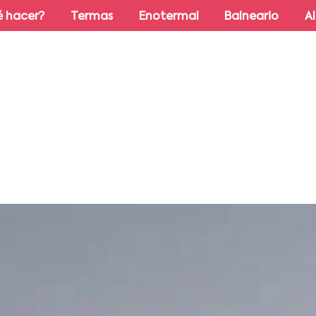
 hacer?
Termas
Enotermal
Balneario
A