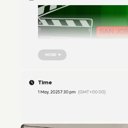
MORE
MORE
Time
1 May, 2025
7:30 pm
(GMT+00:00)