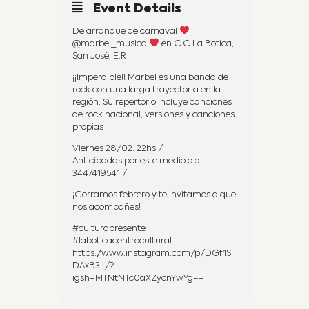
Event Details
De arranque de carnaval
‍@marbel_musica
‍ en C.C La Botica,
San José, E.R
¡¡Imperdible!! Marbel es una banda de
rock con una larga trayectoria en la
región. Su repertorio incluye canciones
de rock nacional, versiones y canciones
propias
Viernes 28/02. 22hs /
Anticipadas por este medio o al
3447419541 /
¡Cerramos febrero y te invitamos a que
nos acompañes!
#culturapresente
#laboticacentrocultural
https://www.instagram.com/p/DGf1S
DAxB3-/?
igsh=MTNtNTc0aXZycnYwYg==