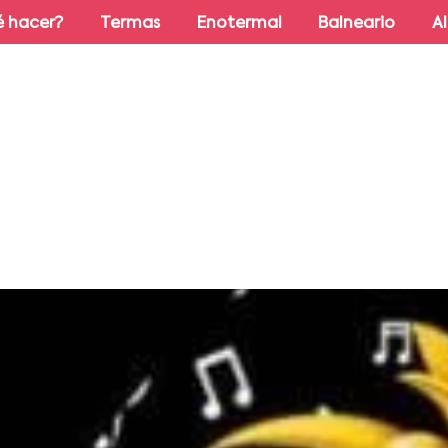
 hacer?
Termas
Enotermal
Balneario
A