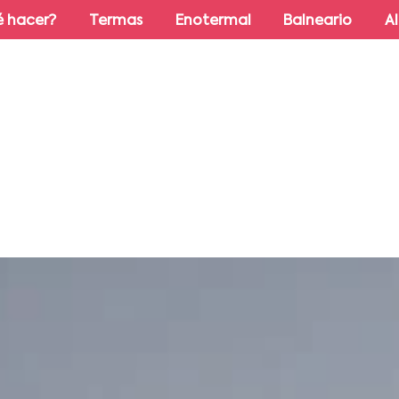
 hacer?
Termas
Enotermal
Balneario
A