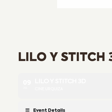
LILO Y STITCH 
09
LILO Y STITCH 3D
JUL
CINE URQUIZA
Event Details