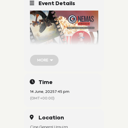
Event Details
MORE
MORE
Time
14 June, 2025
7:45 pm
(GMT+00:00)
Venta exclusivamente en
Location
boletería
Cine General Urquiza