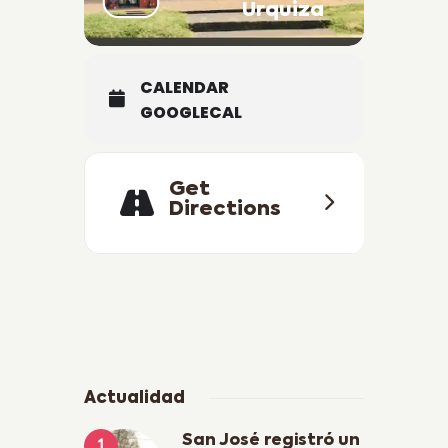
Urquiza
///Cartelera y precios sujetos a
modificación sin previo aviso///
CALENDAR
GOOGLECAL
Get
Directions
Actualidad
San José registró un