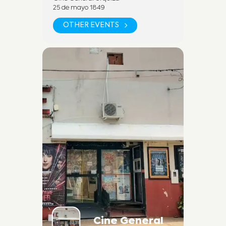
25 de mayo 1849
SEGUINOS EN REDES SOCIALES
OTHER EVENTS
Fan Page:
https://www.facebook.com/cineu
rquizadesanjose
Instagram:
https://www.instagram.com/cineu
rquizasj/
POR MAS INFORMACION
+54 9 (3447) 45 2278 (WhatsApp)
Cine y Teatro Urquiza. Dirección:
25 de mayo 1849, Villa San José,
Cine General
Entre Ríos.