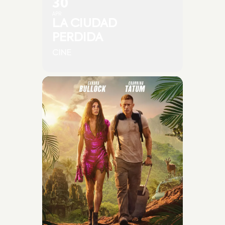
30
APR
LA CIUDAD
PERDIDA
CINE