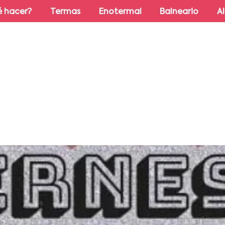
 hacer?
Termas
Enotermal
Balneario
A