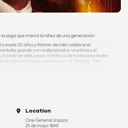
de la saga que marcó la niñez de una generación
fal cumple 20 años y Warner decidió celebrar el
pantalla grande con material extra: una trivia y el
. A partir de este jueves, fanáticos de todas las edades
turas del joven mago creado por J.K. Rowling. “Esto
el paso del tiempo. No fue una moda, está ahí y va a
antino, autor de Historia secreta del mundo mágico.
Location
Cine General Urquiza
25 de mayo 1849