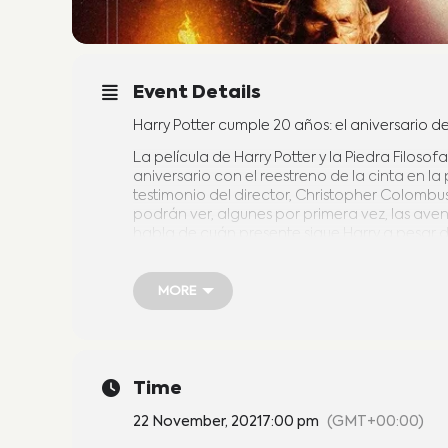
Event Details
Harry Potter cumple 20 años: el aniversario 
La película de Harry Potter y la Piedra Filoso
aniversario con el reestreno de la cinta en la 
testimonio del director, Christopher Colombus
podrán ver, algunes por primera vez, las aven
habla de cuán presente sigue Harry a pesar d
estar mucho tiempo más”, auguró Patricio Tar
ENTRADA: LUNES DE DESCUENTO $300
MORE
MORE
Time
22 November, 2021
7:00 pm
(GMT+00:00)