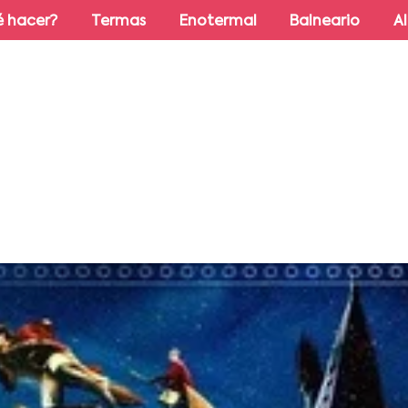
 hacer?
Termas
Enotermal
Balneario
A