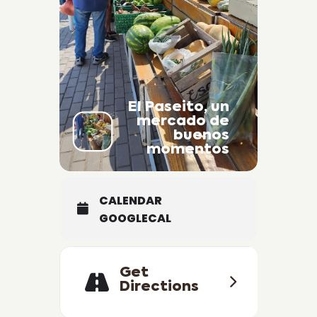
El Paseito, un
mercado de
buenos
momentos
CALENDAR
GOOGLECAL
Get
Directions