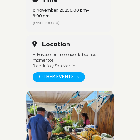
Time
8 November, 2025
6:00 pm
-
9:00 pm
(GMT+00:00)
Fin de semana en El Paseito, especial
día de la tradición
Sábado 8 de noviembre: Feria de
Location
emprendedores con muchas opciones
para disfrutar y regalarte algo lindo,
El Paseito, un mercado de buenos
diversas opciones en el patio de
momentos
comidas
9 de Julio y San Martin
Domingo 9 de noviembre: ¡Festejamos
OTHER EVENTS
el Día de la Tradición! Desde las 18 h te
esperamos con:
Degustación de buñuelos caseros
Presentación del Ballet Pasión Folclórica
Show en vivo de Gera Bourlot
En el Paseito de San José – entrada
libre y gratuita.
Vení a compartir nuestras tradiciones,
apoyar a los emprendedores locales y
disfrutar de un lindo finde en familia