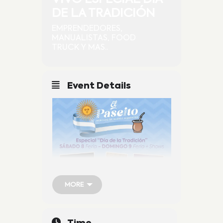
DE LA TRADICIÓN
EMPRENDEDORES,
MANUALISTAS, FOOD
TRUCK Y MAS..
Event Details
MORE
MORE