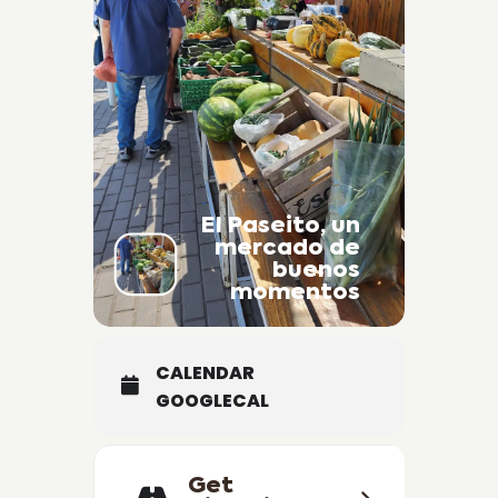
El Paseito, un
mercado de
buenos
momentos
CALENDAR
GOOGLECAL
Get