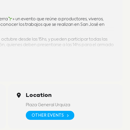
erra
» un evento que reúne a productores, viveros,
r conocer los trabajos que se realizan en San José en
octubre desde las 15hs, y pueden participar todas las
ón, quienes deben presentarse a las 14hs para el armado
Mes de la Agroecología, que se conmemora en todo el
ar la sustentabilidad, la producción orgánica y el
mar tu stand (no es necesario contar con gazebo)
Location
rsas muestras
Plaza General Urquiza
ANJE
donde podrás acercar tus materiales reciclables
, retazos de tela, telgopor, entre otros; para
OTHER EVENTS
 comunicarte con la Dirección de Trabajo y Producción