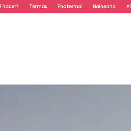
 hacer?
Termas
Enotermal
Balneario
A