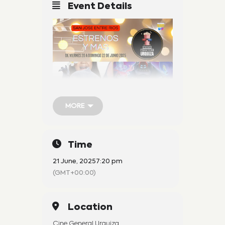
Event Details
MORE
MORE
Time
21 June, 2025
7:20 pm
(GMT+00:00)
Venta exclusivamente en
Location
boletería
Cine General Urquiza