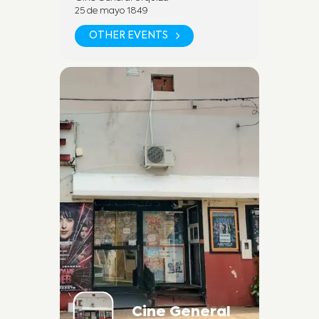
25 de mayo 1849
SEGUINOS EN REDES SOCIALES
OTHER EVENTS
Fan Page:
https://www.facebook.com/cineu
rquizadesanjose
Instagram:
https://www.instagram.com/cineu
rquizasj/
POR MAS INFORMACION
+54 9 (3447) 45 2278 (WhatsApp)
Cine y Teatro Urquiza. Dirección:
25 de mayo 1849, Villa San José,
Cine General
Entre Ríos.