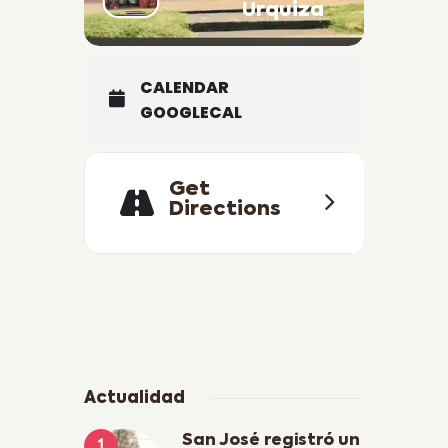
Urquiza
///Cartelera y precios sujetos a
modificación sin previo aviso///
CALENDAR
GOOGLECAL
Get
Directions
Actualidad
San José registró un