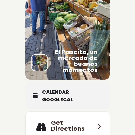
El Paseito, un
mercado de
buenos
momentos
CALENDAR
GOOGLECAL
Get
Directions