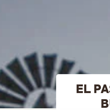
EL P
B