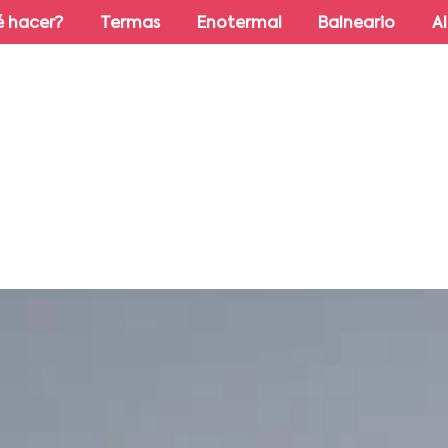
 hacer?
Termas
Enotermal
Balneario
A