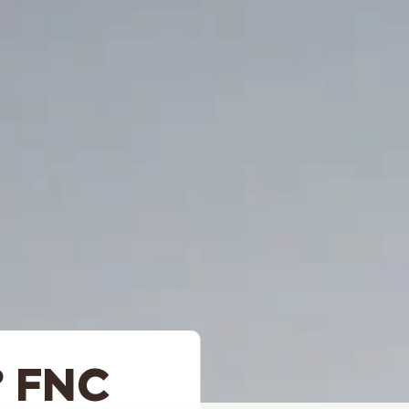
º FNC