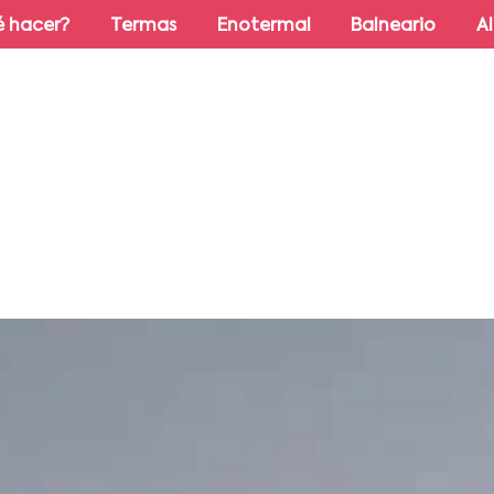
 hacer?
Termas
Enotermal
Balneario
A