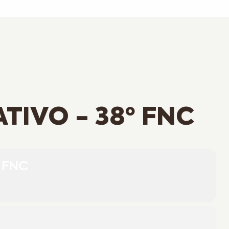
TIVO - 38º FNC
º FNC