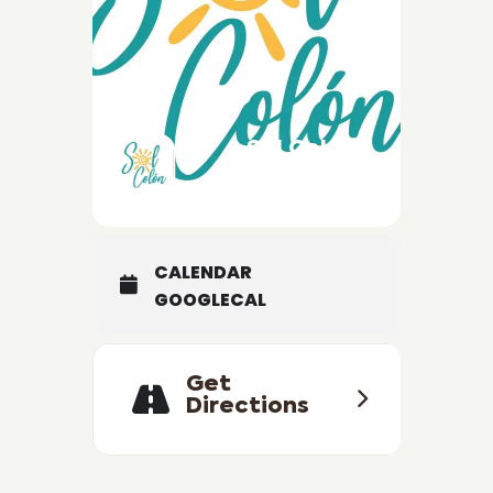
Sol Colón
Agencia de
viajes
CALENDAR
GOOGLECAL
Get
Directions