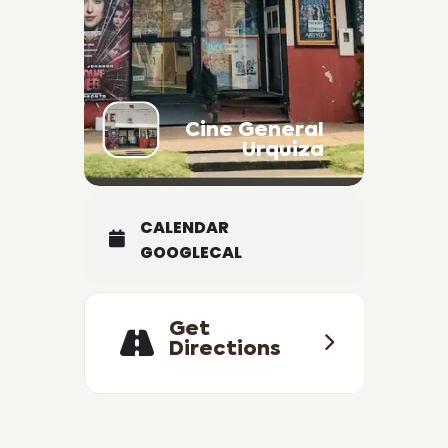
POR MAS INFORMACION
+54 9 (3447) 45 2278 (WhatsApp)
Cine y Teatro Urquiza. Dirección:
25 de mayo 1849, Villa San José,
Cine General
Entre Ríos.
Urquiza
///Cartelera y precios
sujetos a modificación sin
CALENDAR
previo aviso///
GOOGLECAL
Get
Directions