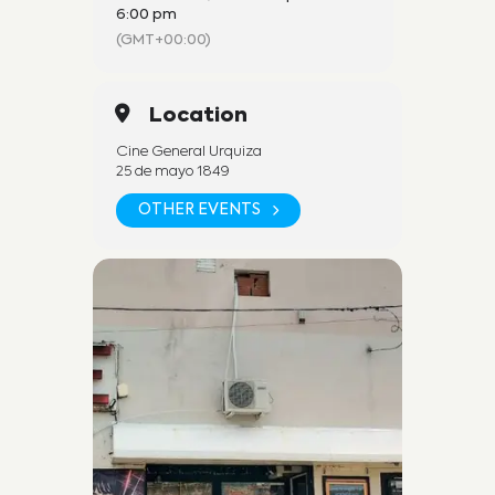
6:00 pm
(GMT+00:00)
Venta exclusivamente en
boletería
Location
Cine General Urquiza
25 de mayo 1849
SEGUINOS EN REDES SOCIALES
OTHER EVENTS
Fan Page:
https://www.facebook.com/cineu
rquizadesanjose
Instagram:
https://www.instagram.com/cineu
rquizasj/