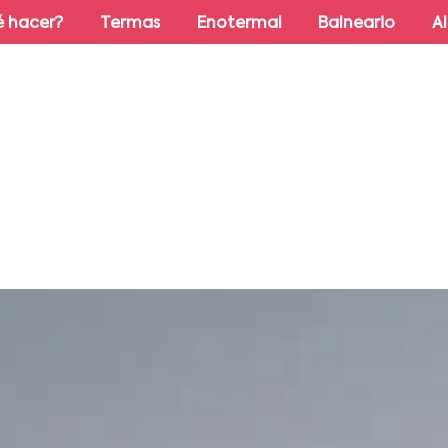
 hacer?
Termas
Enotermal
Balneario
A