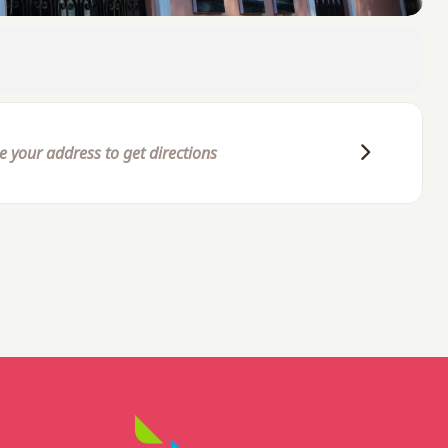
cionistas en la década de 1950, por el hecho de que en
 carnavales, fiestas y recintos feriales.
osición de variados utensilios realizados con esta
iendo que la misma se extenderá hasta Semana Santa.