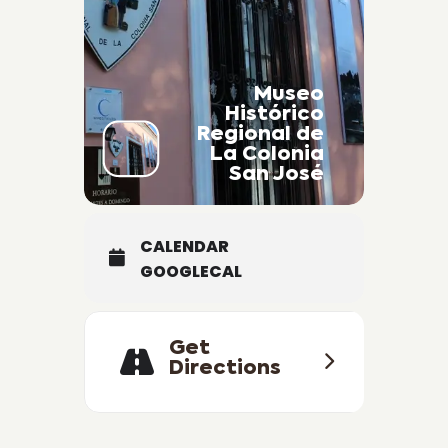
Los esperamos en los horarios de
apertura siendo que la misma se
extenderá hasta Semana Santa.
Museo
Histórico
Regional de
La Colonia
San José
CALENDAR
GOOGLECAL
Get
Directions