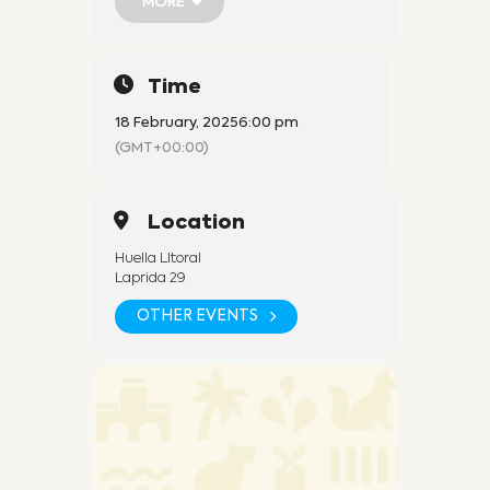
MORE
MORE
Time
18 February, 2025
6:00 pm
(GMT+00:00)
ASTROTURISMO EN EL P.N. EL PALMAR
Location
Excursiones nocturnas en el corazón
del PARQUE NACIONAL El Palmar
Huella LItoral
Presencia de fauna garantizada:
Laprida 29
carpinchos, zorros y vizcachas
Paquetes combinados tarde + Noche!
OTHER EVENTS
Caminata por senderos al atardecer
y ya entrada la noche.
Observación por telescopio
Probamos sabores locales.
Próximas salidas:
MARTES 18/02
SÁBADO 22/02