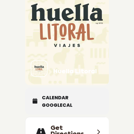
¿Cómo llegar?
Vení con tu propio auto o con nuestro
transporte.
Info y Reservas:
3447414360
https://wa.link/vwwhzx
Laprida 29, Colón.
Huella Litoral Viajes Leg. 18.706
Huella LItoral
CALENDAR
GOOGLECAL
Get