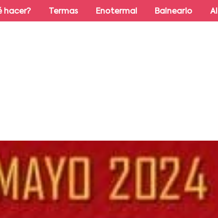
 hacer?
Termas
Enotermal
Balneario
A