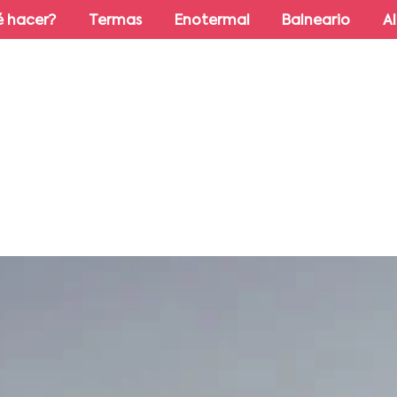
 hacer?
Termas
Enotermal
Balneario
A