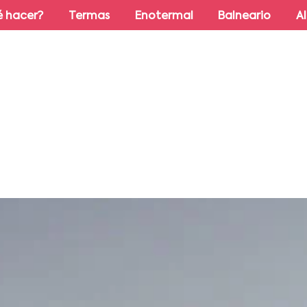
 hacer?
Termas
Enotermal
Balneario
A