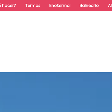
 hacer?
Termas
Enotermal
Balneario
A