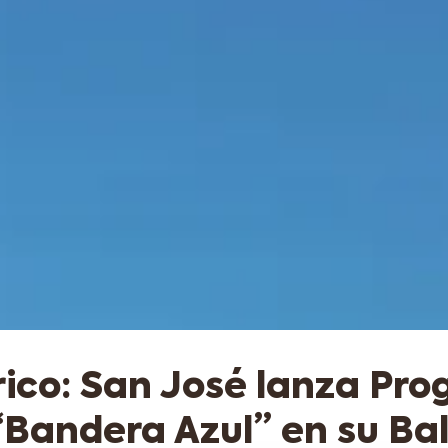
rico: San José lanza Pr
“Bandera Azul” en su Ba