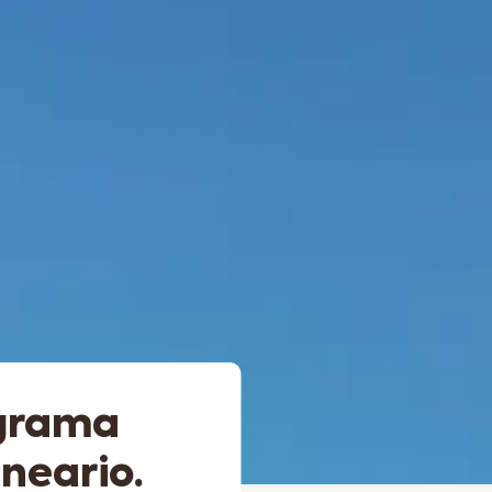
ograma
lneario.