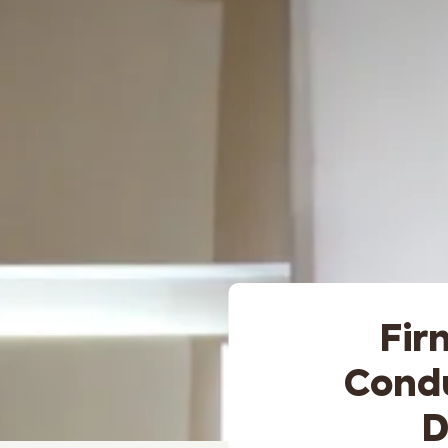
Fir
Condu
D