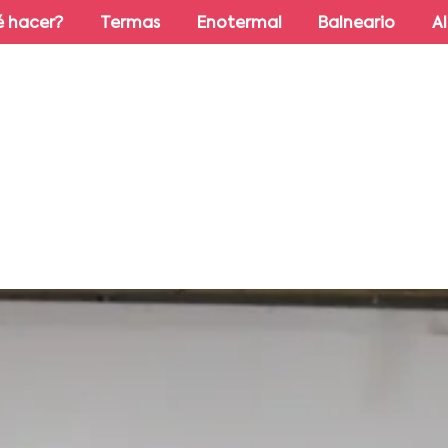
 hacer?
Termas
Enotermal
Balneario
A