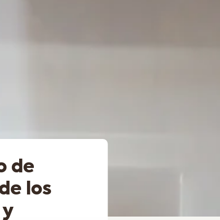
o de
de los
 y