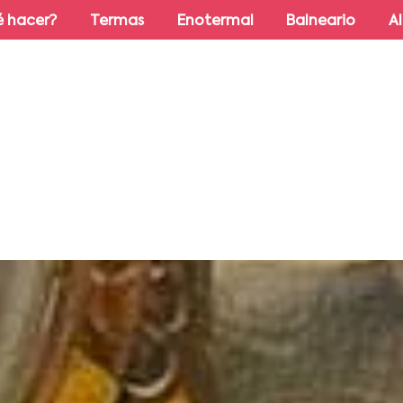
 hacer?
Termas
Enotermal
Balneario
A