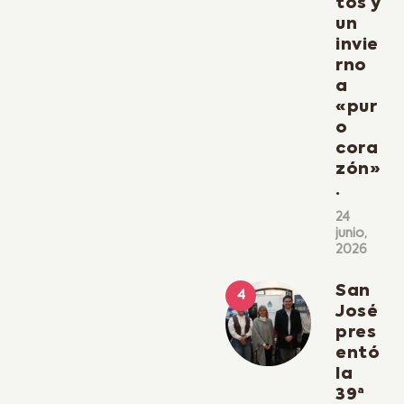
tos y
un
invie
rno
a
«pur
o
cora
zón»
.
24
junio,
2026
San
José
pres
entó
la
39ª