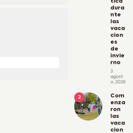
tica
dura
nte
las
vaca
cion
es
de
invie
rno
3
agost
o, 2026
Com
enza
ron
las
vaca
cion