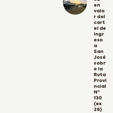
en
valo
r del
cart
el de
ingr
eso
a
San
José
sobr
e la
Ruta
Provi
ncial
Nº
130
(ex
26)