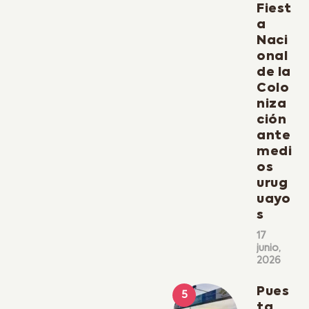
Fiest
a
Naci
onal
de la
Colo
niza
ción
ante
medi
os
urug
uayo
s
17
junio,
2026
Pues
ta