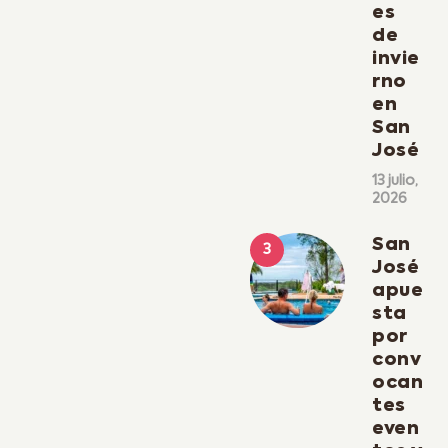
es
de
invie
rno
en
San
José
13 julio,
2026
San
José
apue
sta
por
conv
ocan
tes
even