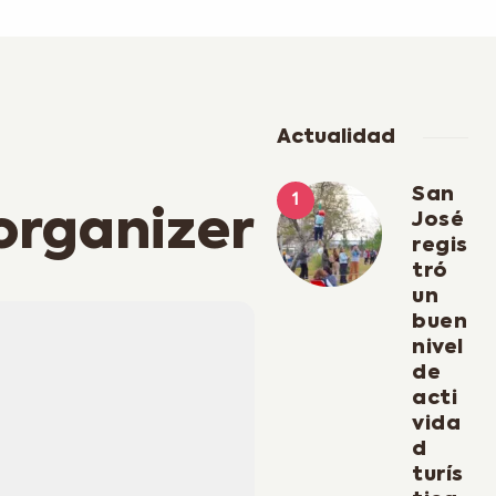
Actualidad
San
 organizer
José
regis
tró
un
buen
nivel
de
acti
vida
d
turís