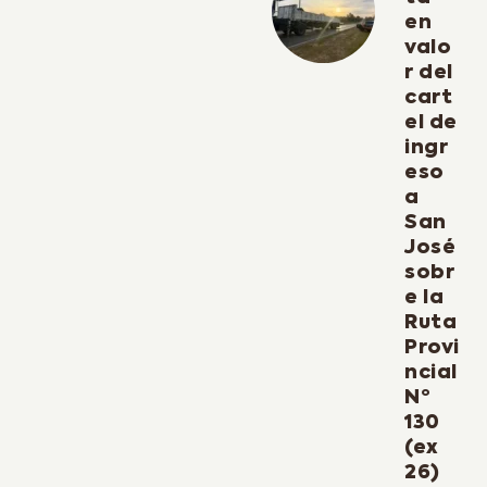
en
valo
r del
cart
el de
ingr
eso
a
San
José
sobr
e la
Ruta
Provi
ncial
Nº
130
(ex
26)