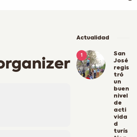
Actualidad
San
 organizer
José
regis
tró
un
buen
nivel
de
acti
vida
d
turís