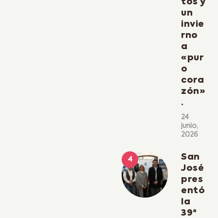
tos y
un
invie
rno
a
«pur
o
cora
zón»
.
24
junio,
2026
San
José
pres
entó
la
39ª