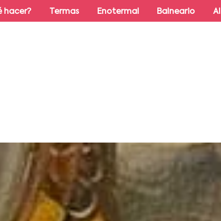
 hacer?
Termas
Enotermal
Balneario
A