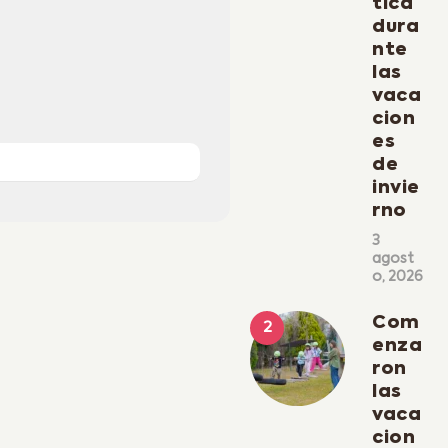
tica
dura
nte
las
vaca
cion
es
de
invie
rno
3
agost
o, 2026
Com
enza
ron
las
vaca
cion