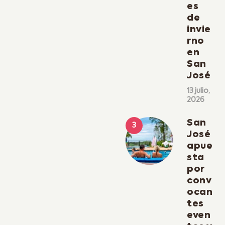
es
de
invie
rno
en
San
José
13 julio,
2026
San
José
apue
sta
por
conv
ocan
tes
even