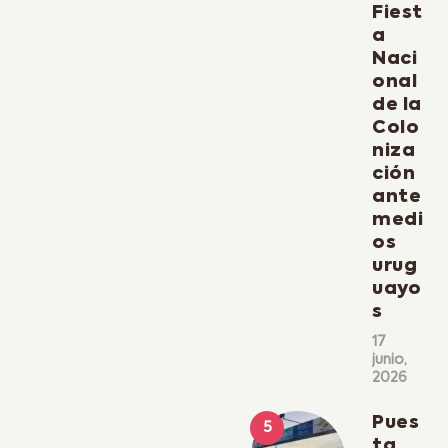
Fiest
a
Naci
onal
de la
Colo
niza
ción
ante
medi
os
urug
uayo
s
17
junio,
2026
Pues
ta