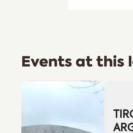
Events at this 
TIR
AR