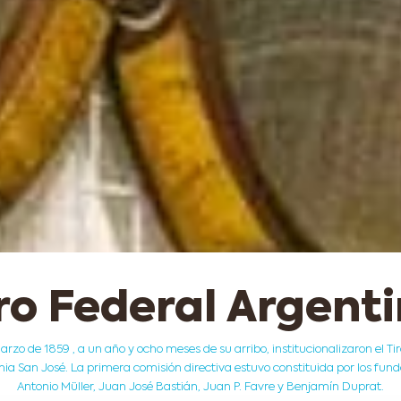
ro Federal Argent
arzo de 1859 , a un año y ocho meses de su arribo, institucionalizaron el Ti
nia San José. La primera comisión directiva estuvo constituida por los fun
Antonio Müller, Juan José Bastián, Juan P. Favre y Benjamín Duprat.