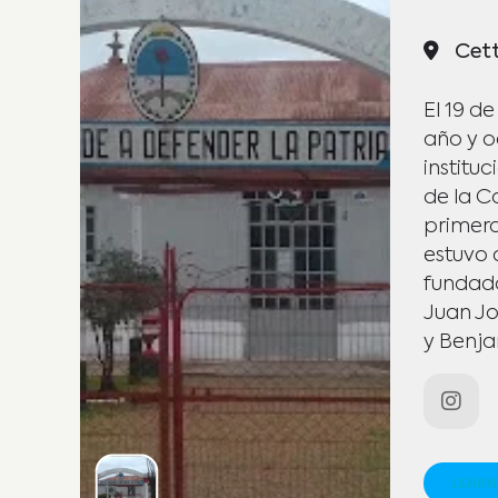
Cett
El 19 d
año y o
instituc
de la C
primera
estuvo 
fundado
Juan Jo
y Benja
LEARN