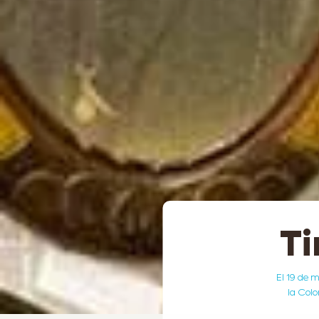
Ti
El 19 de m
la Colo