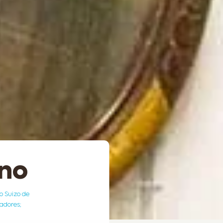
ino
ro Suizo de
dadores;