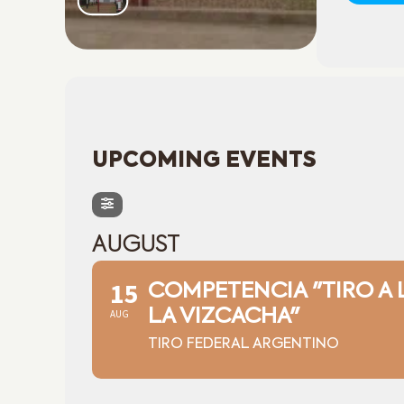
UPCOMING EVENTS
AUGUST
15
COMPETENCIA "TIRO A L
LA VIZCACHA"
AUG
TIRO FEDERAL ARGENTINO