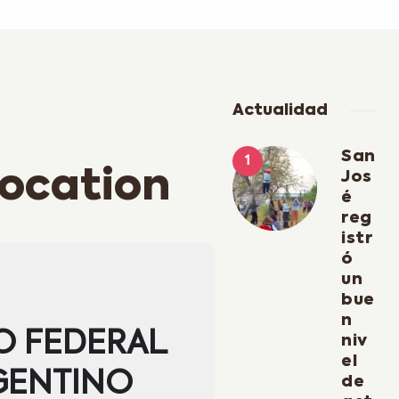
Actualidad
San
location
Jos
é
reg
istr
ó
un
bue
n
O FEDERAL
niv
el
GENTINO
de