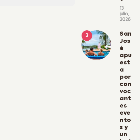
13
julio,
2026
San
Jos
é
apu
est
a
por
con
voc
ant
es
eve
nto
s y
un