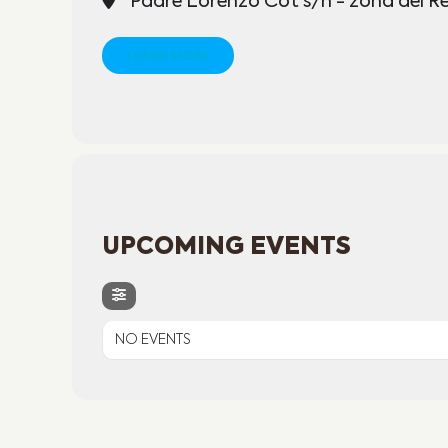
Padre Lorenzo Cot s/n - zona del R
LEARN MORE
UPCOMING EVENTS
NO EVENTS