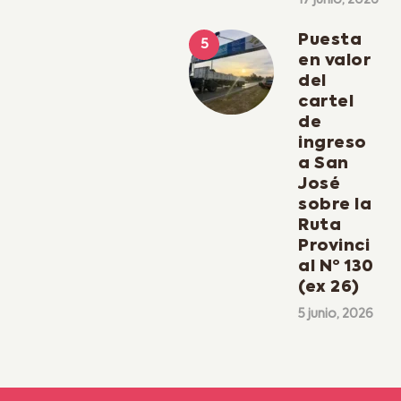
Puesta
en valor
del
cartel
de
ingreso
a San
José
sobre la
Ruta
Provinci
al Nº 130
(ex 26)
5 junio, 2026