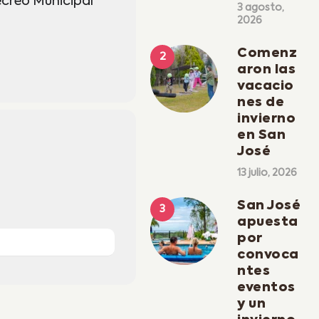
ecreo Municipal
3 agosto,
2026
Comenz
aron las
vacacio
nes de
invierno
en San
José
13 julio, 2026
San José
apuesta
por
convoca
ntes
eventos
y un