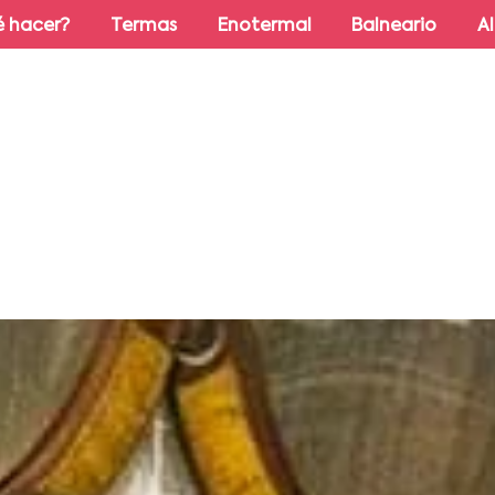
 hacer?
Termas
Enotermal
Balneario
A