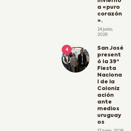
invierno
a «puro
corazón
».
24 junio,
2026
San José
present
ó la 39ª
Fiesta
Naciona
l de la
Coloniz
ación
ante
medios
uruguay
os
17 junio, 2026