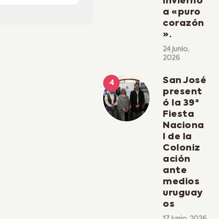
invierno
a «puro
corazón
».
24 junio,
2026
San José
present
ó la 39ª
Fiesta
Naciona
l de la
Coloniz
ación
ante
medios
uruguay
os
17 junio, 2026