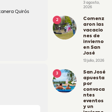
3 agosto,
2026
anera Quirós
Comenz
aron las
vacacio
nes de
invierno
en San
José
13 julio, 2026
San José
apuesta
por
convoca
ntes
eventos
y un