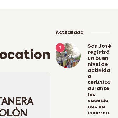
Actualidad
San José
location
registró
un buen
nivel de
activida
d
turística
durante
las
TANERA
vacacio
nes de
COLÓN
invierno