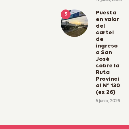
Puesta
en valor
del
cartel
de
ingreso
a San
José
sobre la
Ruta
Provinci
al Nº 130
(ex 26)
5 junio, 2026