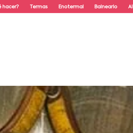
 hacer?
Termas
Enotermal
Balneario
A