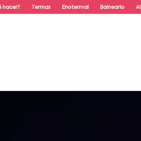
 hacer?
Termas
Enotermal
Balneario
A