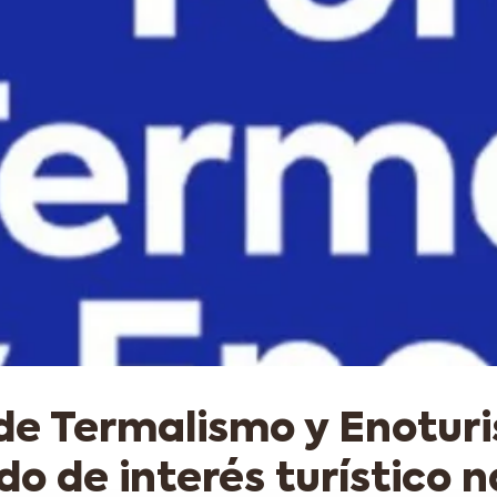
 de Termalismo y Enotur
do de interés turístico n