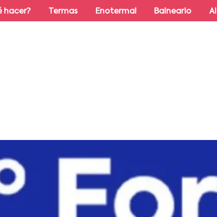
 hacer?
Termas
Enotermal
Balneario
A