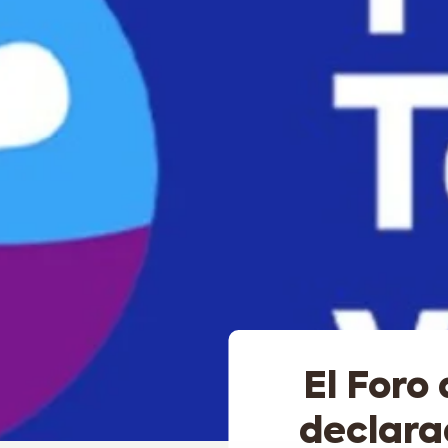
El Foro
declara