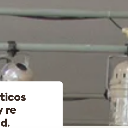
ticos
 re
d.