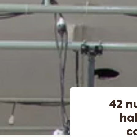
42 n
ha
c