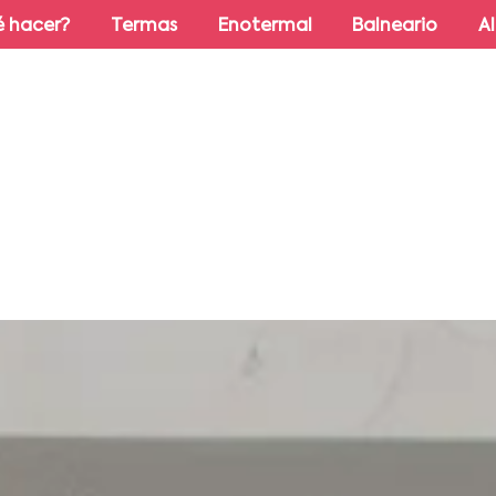
 hacer?
Termas
Enotermal
Balneario
A