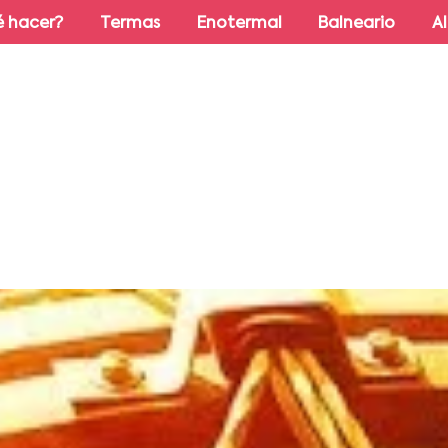
 hacer?
Termas
Enotermal
Balneario
A