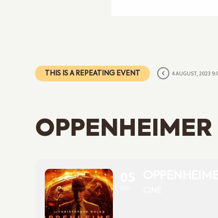
4 AUGUST, 2023 9:
THIS IS A REPEATING EVENT
OPPENHEIMER
05
OPPENHEIM
AUG
CINE