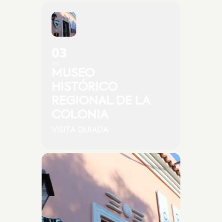
03
JUL
MUSEO
HISTÓRICO
REGIONAL DE LA
COLONIA
VISITA GUIADA