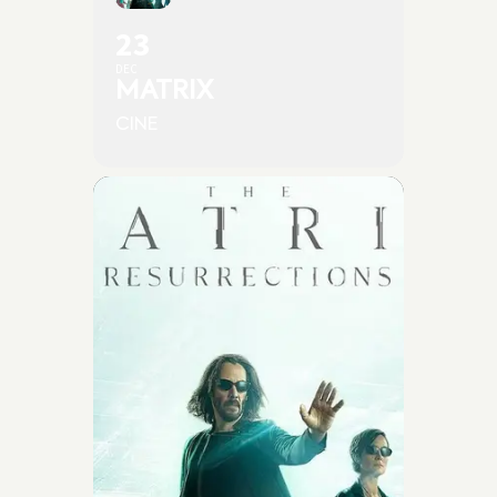
23
DEC
MATRIX
CINE