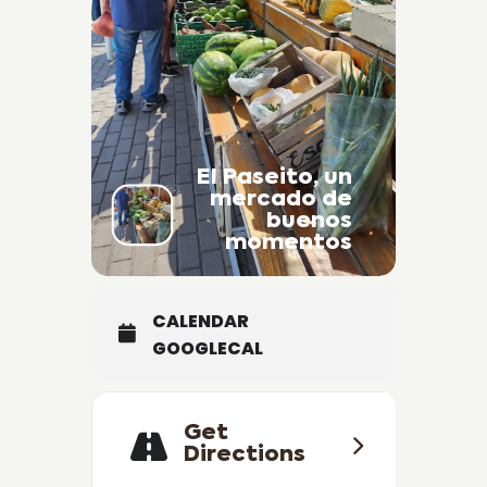
El Paseito, un
mercado de
buenos
momentos
CALENDAR
GOOGLECAL
Get
Directions